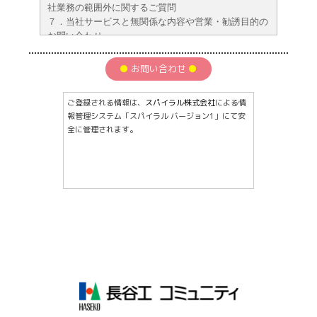
社業務の範囲外に関するご質問
７．当社サービスと無関係な内容や営業・勧誘目的の
お問い合わせ
８．その他、当社が不適切と判断したお問い合わせ
【個人情報のお取扱について】
お問い合わせ
お申込みいただきますお客様の個人情報は、個人情報保護
法に基づき管理させていただきます。
ご登録される情報は、
スパイラル株式会社
による情
従いまして、以下の項目をご理解いただいた上で、お申込
報管理システム「スパイラル バージョン1」にて安
み下さい。
全に管理されます。
１．当社は、お客様の個人情報を、以下に定める目的のみ
で収集・利用し、これ以外の目的に利用することはあ
りません。
・専有部のメンテナンス・機器の取付け・修理及び斡
旋並びに販売に関する契約履行のため
・これらに関するサービス提供・アンケートのため
・当社提供サービスに関する広報物等の送付または、
電話・メール等によるご案内
２．当社は、個人情報をグループ会社の間で共同利用させ
ていただく場合があります。
３．当社は、お客様の承諾なく、個人情報を第三者に提供
しません。
４．当社は、サービスご案内等の業務委託のため、個人情