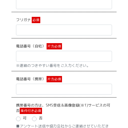
フリガナ
必須
電話番号（自宅）
片方必須
※連絡のつきやすい番号をご入力ください。
電話番号（携帯）
片方必須
携帯番号の方は、SMS受信＆画像登録(※1)サービスの可
否
条件付き必須
可
否
■アンケート送信や協力会社からご連絡させていただき